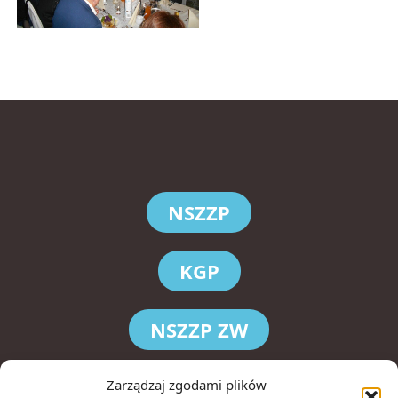
NSZZP
KGP
NSZZP ZW
KWP Kraków
Zarządzaj zgodami plików