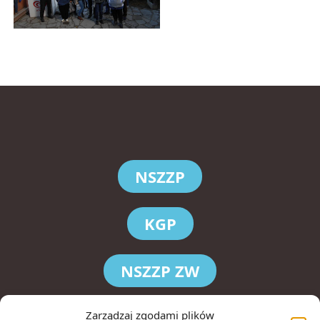
NSZZP
KGP
NSZZP ZW
KWP Kraków
Zarządzaj zgodami plików