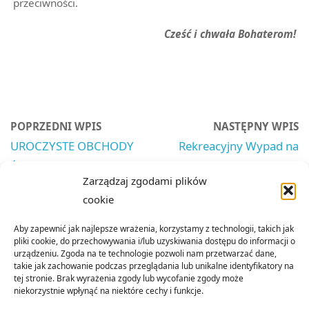
przeciwności.
Cześć i chwała Bohaterom!
POPRZEDNI WPIS
NASTĘPNY WPIS
UROCZYSTE OBCHODY
Rekreacyjny Wypad na
ŚWIĘTA SĄDECKIEJ
Łono Natury – Zapisz Się
Zarządzaj zgodami plików
POLICJI W MUSZYNIE
Już Dziś!
cookie
Aby zapewnić jak najlepsze wrażenia, korzystamy z technologii, takich jak
pliki cookie, do przechowywania i/lub uzyskiwania dostępu do informacji o
urządzeniu. Zgoda na te technologie pozwoli nam przetwarzać dane,
takie jak zachowanie podczas przeglądania lub unikalne identyfikatory na
tej stronie. Brak wyrażenia zgody lub wycofanie zgody może
niekorzystnie wpłynąć na niektóre cechy i funkcje.