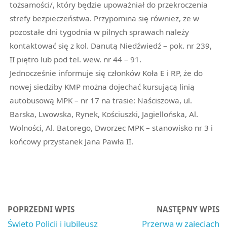
tożsamości/, który będzie upoważniał do przekroczenia
strefy bezpieczeństwa. Przypomina się również, że w
pozostałe dni tygodnia w pilnych sprawach należy
kontaktować się z kol. Danutą Niedźwiedź – pok. nr 239,
II piętro lub pod tel. wew. nr 44 – 91.
Jednocześnie informuje się członków Koła E i RP, że do
nowej siedziby KMP można dojechać kursującą linią
autobusową MPK – nr 17 na trasie: Naściszowa, ul.
Barska, Lwowska, Rynek, Kościuszki, Jagiellońska, Al.
Wolności, Al. Batorego, Dworzec MPK – stanowisko nr 3 i
końcowy przystanek Jana Pawła II.
POPRZEDNI WPIS
NASTĘPNY WPIS
Święto Policji i jubileusz
Przerwa w zajęciach