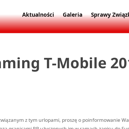
Aktualności
Galeria
Sprawy Zwią
ming T-Mobile 20
wiązanym z tym urlopami, proszę o poinformowanie Was
le poza granicami RP użyczonych im w ramach zapisu do 