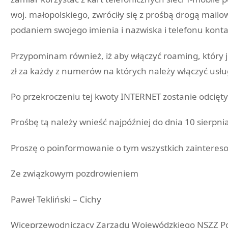
woj. małopolskiego, zwróciły się z prośbą drogą mail
podaniem swojego imienia i nazwiska i telefonu kont
Przypominam również, iż aby włączyć roaming, który 
zł za każdy z numerów na których należy włączyć usłu
Po przekroczeniu tej kwoty INTERNET zostanie odcięt
Prośbę tą należy wnieść najpóźniej do dnia 10 sierpni
Proszę o poinformowanie o tym wszystkich zainteres
Ze związkowym pozdrowieniem
Paweł Tekliński – Cichy
Wiceprzewodniczący Zarządu Wojewódzkiego NSZZ Pol