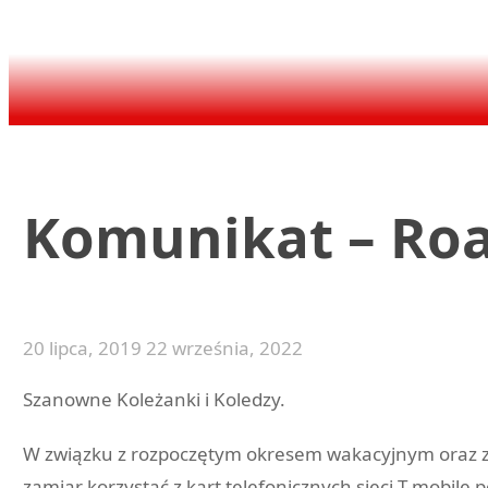
Komunikat – Roa
20 lipca, 2019
22 września, 2022
Szanowne Koleżanki i Koledzy.
W związku z rozpoczętym okresem wakacyjnym oraz z
zamiar korzystać z kart telefonicznych sieci T-mobi