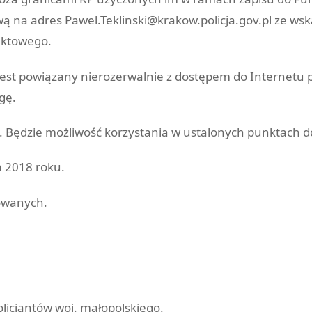
ową na adres Pawel.Teklinski@krakow.policja.gov.pl ze 
aktowego.
jest powiązany nierozerwalnie z dostępem do Internetu 
gę.
y. Będzie możliwość korzystania w ustalonych punktach d
a 2018 roku.
owanych.
icjantów woj. małopolskiego.