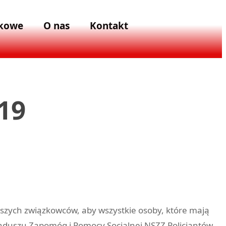
zkowe
O nas
Kontakt
19
zych związkowców, aby wszystkie osoby, które mają
Funduszu Zapomóg i Pomocy Socjalnej NSZZ Policjantów