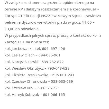
W związku ze stanem zagrożenia epidemicznego na
terenie RP i dalszym rozszerzaniem się koronawirusa –
Zarząd OT EiR Policji NSZZP w Nowym Sączu – zawiesza
pełnienie dyżurów we wtorki i piątki w godz. 11,00 –
13,00 do odwołania.
W przypadkach pilnych spraw, proszę o kontakt do kol. z
Zarządu OT na n/w nr tel;
kol. Jan Kowalik – tel. 604 -697-496
kol. Lesław Olech – 694-085-961
kol. Narcyz Sikorski – 539-732-872
kol. Wiesław Oksiutycz – 793-648-628
kol. Elżbieta Rzęsikowska – 695-001-241
kol. Czesław Chronowski – 538-635-039
kol. Czesław Król – 609-326-225
kol. Henryk Sobczak – 601-066-165