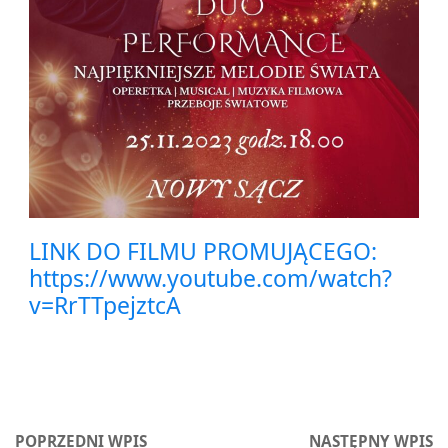
LINK DO FILMU PROMUJĄCEGO:
https://www.youtube.com/watch?
v=RrTTpejztcA
POPRZEDNI WPIS
NASTĘPNY WPIS