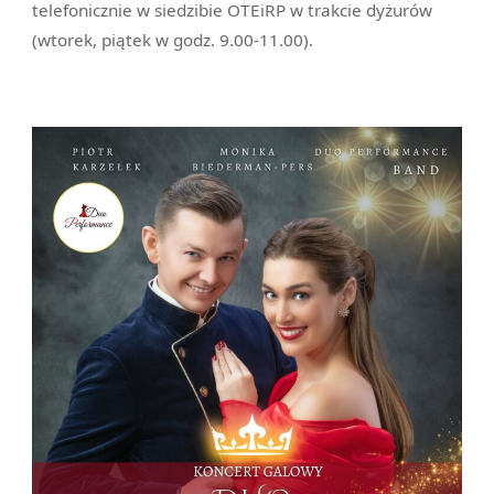
telefonicznie w siedzibie OTEiRP w trakcie dyżurów
(wtorek, piątek w godz. 9.00-11.00).