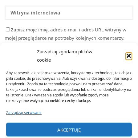
Zapisz moje imię, adres e-mail i adres URL witryny w
mojej przeglądarce na potrzeby kolejnych komentarzy.
Zarządzaj zgodami plików
cookie
Aby zapewnić jak najlepsze wrażenia, korzystamy z technologii, takich jak
pliki cookie, do przechowywania i/lub uzyskiwania dostępu do informacji o
urządzeniu. Zgoda na te technologie pozwoli nam przetwarzać dane,
takie jak zachowanie podczas przeglądania lub unikalne identyfikatory na
tej stronie. Brak wyrażenia zgody lub wycofanie zgody może
niekorzystnie wpłynąć na niektóre cechy i funkcje.
Zarządzaj serwisami
©2022 Organizacja Terenowa Emerytów i Rencistów Policji w
AKCEPTUJĘ
Nowym Sączu