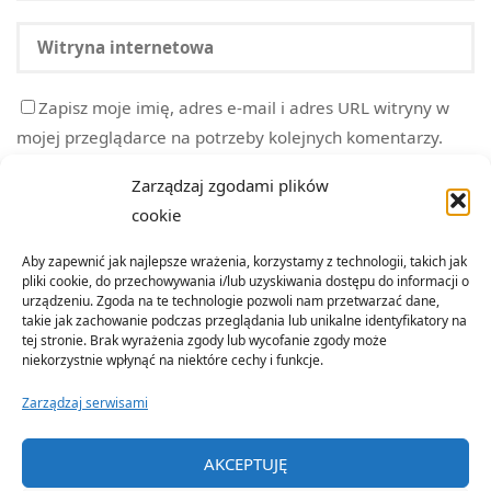
Zapisz moje imię, adres e-mail i adres URL witryny w
mojej przeglądarce na potrzeby kolejnych komentarzy.
Zarządzaj zgodami plików
cookie
Aby zapewnić jak najlepsze wrażenia, korzystamy z technologii, takich jak
pliki cookie, do przechowywania i/lub uzyskiwania dostępu do informacji o
urządzeniu. Zgoda na te technologie pozwoli nam przetwarzać dane,
takie jak zachowanie podczas przeglądania lub unikalne identyfikatory na
tej stronie. Brak wyrażenia zgody lub wycofanie zgody może
niekorzystnie wpłynąć na niektóre cechy i funkcje.
Zarządzaj serwisami
©2022 Organizacja Terenowa Emerytów i Rencistów Policji w
AKCEPTUJĘ
Nowym Sączu