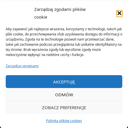
Zarządzaj zgodami plików
cookie
Aby zapewnić jak najlepsze wrażenia, korzystamy z technologii, takich jak
pliki cookie, do przechowywania i/lub uzyskiwania dostępu do informacji o
urządzeniu. Zgoda na te technologie pozwoli nam przetwarzać dane,
takie jak zachowanie podczas przeglądania lub unikalne identyfikatory na
tej stronie. Brak wyrażenia zgody lub wycofanie zgody może
niekorzystnie wpłynąć na niektóre cechy i funkcje.
Zarządzaj serwisami
©2022 Organizacja Terenowa Emerytów i Rencistów Policji w
AKCEPTUJĘ
Nowym Sączu
ODMÓW
OPARTE NA
SEPTERA
&
WORDPRESS.
ZOBACZ PREFERENCJE
Polityka plików cookies