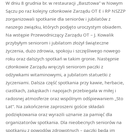
W dniu 8 grudnia br. w restauracji „Basztowa” w Nowym
Sączu po raz kolejny członkowie Zarządu OT E i RP NSZZP
zorganizowali spotkanie dla seniorów i jubilatów z
naszego związku, których podjęto uroczystym obiadem.
Na wstępie Przewodniczący Zarządu OT – J. Kowalik
przybyłym seniorom i jubilatom złożył świąteczne
życzenia, dużo zdrowia, spokoju i szczęśliwego nowego
roku oraz dalszych spotkań w takim gronie. Następnie
członkowie Zarządu wręczyli seniorom paczki z
odżywkami witaminowymi, a jubilatom statuetki z
życzeniami. Dalsza część spotkania przy kawie, herbacie,
ciastkach, zakąskach i napojach przebiegała w miłej i
radosnej atmosferze oraz wspólnym odśpiewaniem „Sto
Lat”. Na zakończenie zaproszeni goście składali
podziękowania oraz wyrazili uznanie za pamięć dla
organizatorów spotkania. Dla nieobecnych seniorów na
spotkaniu z powodów zdrowotnych – paczki będą im