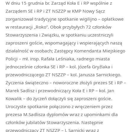
W dniu 15 grudnia br. Zarząd Koła E i RP wspólnie z
Zarządem SE i RP i ZT NSZZP w KMP Nowy Sącz
zorganizował tradycyjne spotkanie wigilijno – opłatkowe
w restauracji „Roko”. Obok przybyłych 72 członków
Stowarzyszenia i Związku, w spotkaniu uczestniczyli
zaproszeni goście, wspomagający i wspierających naszą
działalność w osobach; Zastępcy Komendanta Miejskiego
Policji – mł. insp. Rafała Leśniaka, radnego miasta
jednocześnie członka SE i RP – kol. Józefa Gryźlaka i
przewodniczącego ZT NSZZP – kol. Janusza Sarnickiego.
Życzenia świąteczno – noworoczne złożyli prezes SE i RP –
Marek Sadlisz i przewodniczący Koła E i RP – kol. Jan
Kowalik – do życzeń dołączyli się zaproszeni goście.
Uroczyste spotkanie połączono z wręczeniem przez
prezesa M.Sadlisza dyplomów wraz z upominkami dla
członków jubilatów Stowarzyszenia. Następnie
przewodniczący ZT NSZZP – J. Sarnicki wraz z