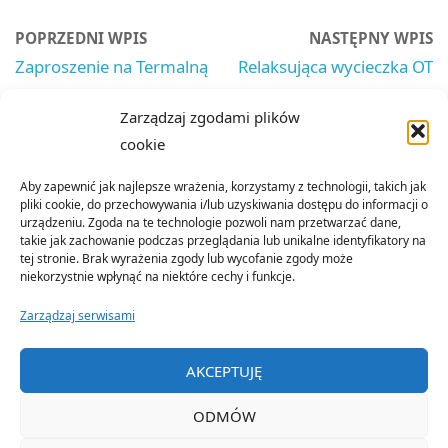
POPRZEDNI WPIS
NASTĘPNY WPIS
Zaproszenie na Termalną
Relaksująca wycieczka OT
Eskapadę
Emerytów i Rencistów
Zarządzaj zgodami plików
NSZZP woj. małopolskiego
cookie
Aby zapewnić jak najlepsze wrażenia, korzystamy z technologii, takich jak
pliki cookie, do przechowywania i/lub uzyskiwania dostępu do informacji o
urządzeniu. Zgoda na te technologie pozwoli nam przetwarzać dane,
takie jak zachowanie podczas przeglądania lub unikalne identyfikatory na
tej stronie. Brak wyrażenia zgody lub wycofanie zgody może
niekorzystnie wpłynąć na niektóre cechy i funkcje.
Zarządzaj serwisami
©2022 Organizacja Terenowa Emerytów i Rencistów Policji w
AKCEPTUJĘ
Nowym Sączu
ODMÓW
OPARTE NA
SEPTERA
&
WORDPRESS.