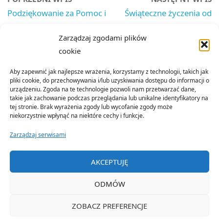
Podziękowanie za Pomoc i
Świąteczne życzenia od
Wsparcie
Przewodniczącego ZW
Zarządzaj zgodami plików
NSZZ Policjantów
cookie
Aby zapewnić jak najlepsze wrażenia, korzystamy z technologii, takich jak
pliki cookie, do przechowywania i/lub uzyskiwania dostępu do informacji o
urządzeniu. Zgoda na te technologie pozwoli nam przetwarzać dane,
takie jak zachowanie podczas przeglądania lub unikalne identyfikatory na
tej stronie. Brak wyrażenia zgody lub wycofanie zgody może
niekorzystnie wpłynąć na niektóre cechy i funkcje.
Zarządzaj serwisami
©2022 Organizacja Terenowa Emerytów i Rencistów Policji w
AKCEPTUJĘ
Nowym Sączu
ODMÓW
OPARTE NA
SEPTERA
&
WORDPRESS.
ZOBACZ PREFERENCJE