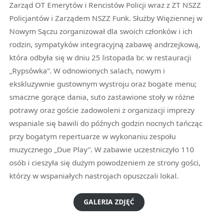
Zarząd OT Emerytów i Rencistów Policji wraz z ZT NSZZ
Policjantów i Zarządem NSZZ Funk. Służby Więziennej w
Nowym Sączu zorganizował dla swoich członków i ich
rodzin, sympatyków integracyjną zabawę andrzejkową,
która odbyła się w dniu 25 listopada br. w restauracji
„Rypsówka”. W odnowionych salach, nowym i
ekskluzywnie gustownym wystroju oraz bogate menu;
smaczne gorące dania, suto zastawione stoły w różne
potrawy oraz goście zadowoleni z organizacji imprezy
wspaniale się bawili do późnych godzin nocnych tańcząc
przy bogatym repertuarze w wykonaniu zespołu
muzycznego „Due Play”. W zabawie uczestniczyło 110
osób i cieszyła się dużym powodzeniem ze strony gości,
którzy w wspaniałych nastrojach opuszczali lokal.
GALERIA ZDJĘĆ