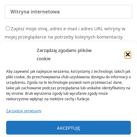
Zapisz moje imię, adres e-mail i adres URL witryny w
mojej przeglądarce na potrzeby kolejnych komentarzy.
Zarządzaj zgodami plików
cookie
Aby zapewnić jak najlepsze wrażenia, korzystamy z technologii, takich jak
pliki cookie, do przechowywania i/lub uzyskiwania dostępu do informacji o
urządzeniu. Zgoda na te technologie pozwoli nam przetwarzać dane,
takie jak zachowanie podczas przeglądania lub unikalne identyfikatory na
tej stronie. Brak wyrażenia zgody lub wycofanie zgody może
niekorzystnie wpłynąć na niektóre cechy i funkcje.
Zarządzaj serwisami
©2022 Organizacja Terenowa Emerytów i Rencistów Policji w
AKCEPTUJĘ
Nowym Sączu