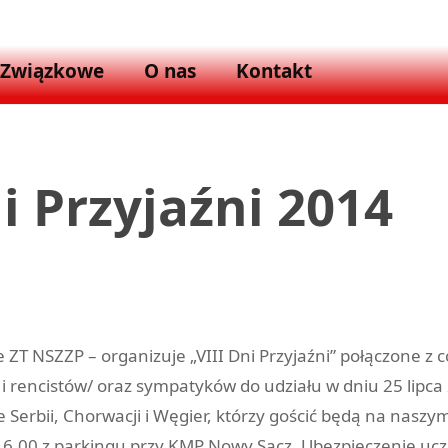
 Związkowe
O nas
Kontakt
i Przyjaźni 2014
ZT NSZZP – organizuje „VIII Dni Przyjaźni” połączone z
rencistów/ oraz sympatyków do udziału w dniu 25 lipca 2
 Serbii, Chorwacji i Węgier, którzy gościć będą na naszym
 16,00 z parkingu przy KMP Nowy Sącz. Ubezpieczenie uc