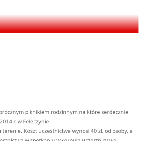
 corocznym piknikiem rodzinnym na które serdecznie
014 r. w Feleczynie.
 terenie. Koszt uczestnictwa wynosi 40 zł. od osoby, a
zestnictwa w spotkaniu wykupują uczestnicy we