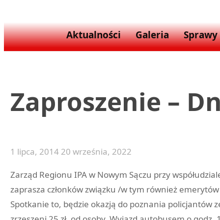
Aktualności
Galeria
Sprawy
Zaproszenie – Dn
1 lipca, 2014
20 września, 2022
Zarząd Regionu IPA w Nowym Sączu przy współudziale 
zaprasza członków związku /w tym również emerytów i 
Spotkanie to, będzie okazją do poznania policjantów ze
zrzeszeni 25 zł. od osoby. Wyjazd autobusem o godz.