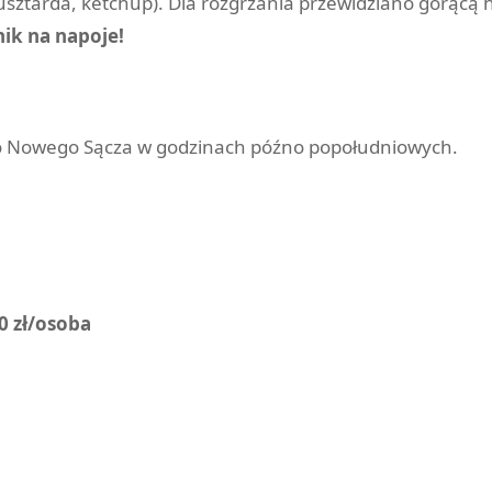
sztarda, ketchup). Dla rozgrzania przewidziano gorącą 
ik na napoje!
 do Nowego Sącza w godzinach późno popołudniowych.
0 zł/osoba