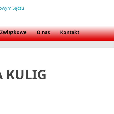
 Nowym Sączu
 Związkowe
O nas
Kontakt
A KULIG