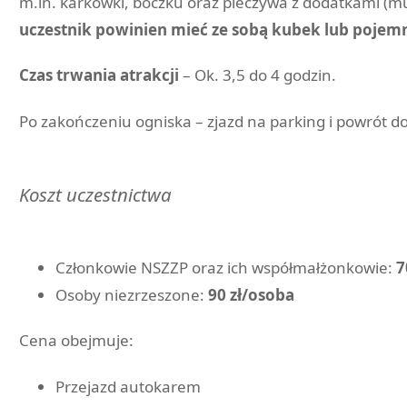
m.in. karkówki, boczku oraz pieczywa z dodatkami (mu
uczestnik powinien mieć ze sobą kubek lub pojemn
Czas trwania atrakcji
– Ok. 3,5 do 4 godzin.
Po zakończeniu ogniska – zjazd na parking i powrót
Koszt uczestnictwa
Członkowie NSZZP oraz ich współmałżonkowie:
7
Osoby niezrzeszone:
90 zł/osoba
Cena obejmuje:
Przejazd autokarem