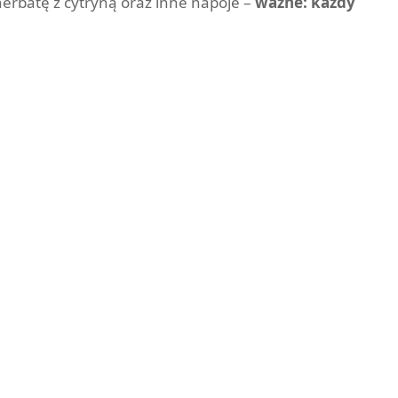
herbatę z cytryną oraz inne napoje –
ważne: każdy