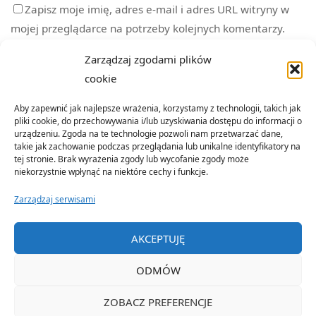
Zapisz moje imię, adres e-mail i adres URL witryny w
mojej przeglądarce na potrzeby kolejnych komentarzy.
Zarządzaj zgodami plików
cookie
Aby zapewnić jak najlepsze wrażenia, korzystamy z technologii, takich jak
pliki cookie, do przechowywania i/lub uzyskiwania dostępu do informacji o
urządzeniu. Zgoda na te technologie pozwoli nam przetwarzać dane,
takie jak zachowanie podczas przeglądania lub unikalne identyfikatory na
tej stronie. Brak wyrażenia zgody lub wycofanie zgody może
niekorzystnie wpłynąć na niektóre cechy i funkcje.
Zarządzaj serwisami
©2022 Organizacja Terenowa Emerytów i Rencistów Policji w
AKCEPTUJĘ
Nowym Sączu
ODMÓW
OPARTE NA
SEPTERA
&
WORDPRESS.
ZOBACZ PREFERENCJE