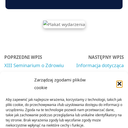
POPRZEDNI WPIS
NASTĘPNY WPIS
XIII Seminarium o Zdrowiu
Informacja dotycząca
Sądeczan już 12 maja w
roamingu UE dla kart SIM
Zarządzaj zgodami plików
Nowym Sączu
T-Mobile
cookie
Aby zapewnić jak najlepsze wrażenia, korzystamy z technologii, takich jak
pliki cookie, do przechowywania i/lub uzyskiwania dostępu do informacji o
urządzeniu. Zgoda na te technologie pozwoli nam przetwarzać dane,
takie jak zachowanie podczas przeglądania lub unikalne identyfikatory na
tej stronie. Brak wyrażenia zgody lub wycofanie zgody może
niekorzystnie wpłynąć na niektóre cechy i funkcje.