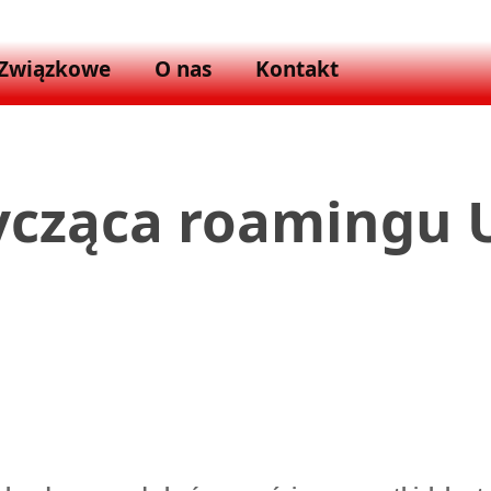
 Związkowe
O nas
Kontakt
ycząca roamingu U