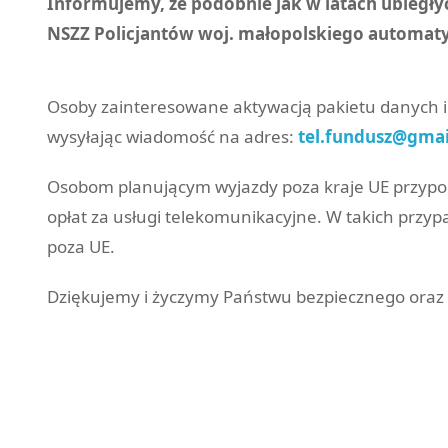
Informujemy, że podobnie jak w latach ubiegły
NSZZ Policjantów woj. małopolskiego automatyc
Osoby zainteresowane aktywacją pakietu danych i
wysyłając wiadomość na adres:
tel.fundusz@gma
Osobom planującym wyjazdy poza kraje UE przypom
opłat za usługi telekomunikacyjne. W takich przy
poza UE.
Dziękujemy i życzymy Państwu bezpiecznego ora