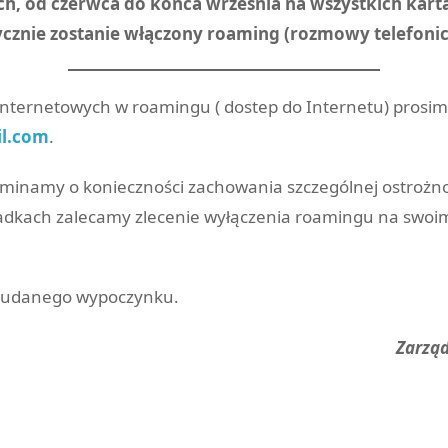
ch, od czerwca do końca września na wszystkich karta
znie zostanie włączony roaming (rozmowy telefonicz
nternetowych w roamingu ( dostep do Internetu) prosim
il.com
.
inamy o konieczności zachowania szczególnej ostrożnoś
padkach zalecamy zlecenie wyłączenia roamingu na swoi
z udanego wypoczynku.
Zarząd