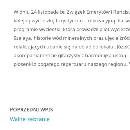
W dniu 24 listopada br. Związek Emerytów i Renci
kolejną wycieczkę turystyczno – rekreacyjną dla sw
programie wycieczki, którą prowadził pilot wyciecz
Szalaya, historie wód mineralnych oraz ujęcia źró
relaksujących udanie się na obiad do lokalu „Józ
akompaniamencie gitarzysty z harmonijką ustną – 
piosenki z bogatego repertuaru naszego regionu. 
POPRZEDNI WPIS
Walne zebranie