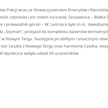
stów Policji wraz ze Stowarzyszeniem Emerytów i Rencist
oich członków i ich rodzin na trasie; Szczawnica – Białk
ek i przewodnik górski – W. Leśniara było m.in. zwiedza
dła „Szymon”, przejazd do kompleksu basenów termalnych 
ek” w Nowym Targu. Następne po obfitym i smacznym obi
kol. Leszka z Nowego Targu oraz harmonią Cześka, wszysc
W wycieczce wzięło udział 34 uczestników.