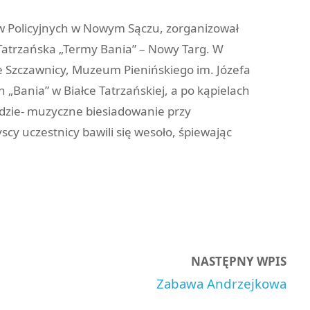
ów Policyjnych w Nowym Sączu, zorganizował
a Tatrzańska „Termy Bania” – Nowy Targ. W
nie Szczawnicy, Muzeum Pienińskiego im. Józefa
„Bania” w Białce Tatrzańskiej, a po kąpielach
edzie- muzyczne biesiadowanie przy
y uczestnicy bawili się wesoło, śpiewając
NASTĘPNY WPIS
Zabawa Andrzejkowa